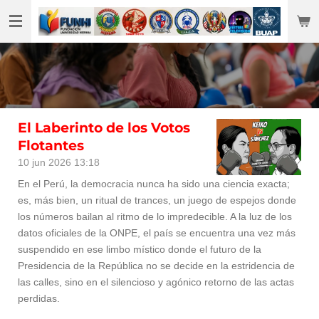
Ir
al
contenido
principal
El Laberinto de los Votos
Flotantes
10 jun 2026
13:18
En el Perú, la democracia nunca ha sido una ciencia exacta;
es, más bien, un ritual de trances, un juego de espejos donde
los números bailan al ritmo de lo impredecible. A la luz de los
datos oficiales de la ONPE, el país se encuentra una vez más
suspendido en ese limbo místico donde el futuro de la
Presidencia de la República no se decide en la estridencia de
las calles, sino en el silencioso y agónico retorno de las actas
perdidas.