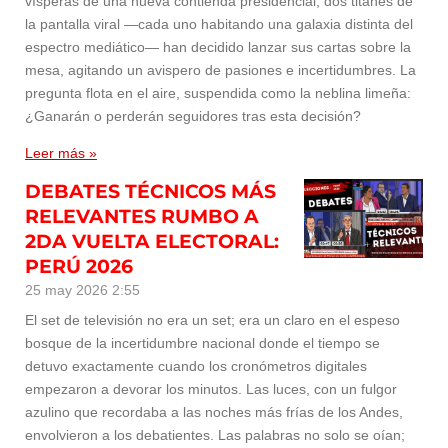
vísperas de una nueva contienda presidencial, dos titanes de
la pantalla viral —cada uno habitando una galaxia distinta del
espectro mediático— han decidido lanzar sus cartas sobre la
mesa, agitando un avispero de pasiones e incertidumbres. La
pregunta flota en el aire, suspendida como la neblina limeña:
¿Ganarán o perderán seguidores tras esta decisión?
Leer más »
DEBATES TÉCNICOS MÁS
RELEVANTES RUMBO A
2DA VUELTA ELECTORAL:
PERÚ 2026
25 may 2026
2:55
El set de televisión no era un set; era un claro en el espeso
bosque de la incertidumbre nacional donde el tiempo se
detuvo exactamente cuando los cronómetros digitales
empezaron a devorar los minutos. Las luces, con un fulgor
azulino que recordaba a las noches más frías de los Andes,
envolvieron a los debatientes. Las palabras no solo se oían;