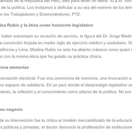
nado de la República del Perú, sino para tener un literal "tu a tu" con
á de la política. Los invitamos a disfrutar a su vez del estreno de los t
 de los Trabajadores y Emprendedores, PTE.
dina Rubio y la ética como horizonte legislativo
 haber extraviado su vocación de servicio, la figura del Dr. Jorge Medi
na convicción forjada en medio siglo de ejercicio médico y ciudadano.
alifornia y Lima, Medina Rubio no solo ha abierto cráneos como quien 
os con la misma ética que ha guiado su práctica clínica.
nvoca memorias
nversación electoral. Fue una ceremonia de memoria, una invocación a
o espacio de sabiduría. En un país donde el desprestigio legislativo 
nto, la reflexión y el conocimiento como pilares de la política. No por
mo negocio
 su intervención fue la crítica al modelo mercantilizado de la educaci
públicas y privadas, el doctor denunció la proliferación de institucion