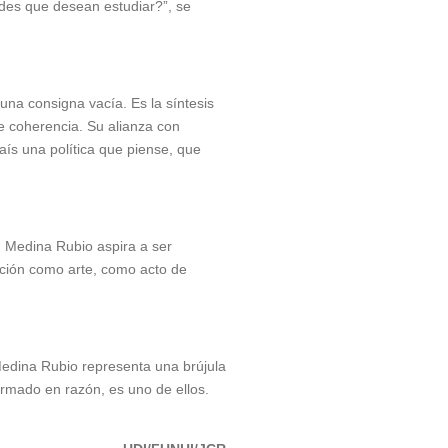
ldes que desean estudiar?”, se
na consigna vacía. Es la síntesis
e coherencia. Su alianza con
ís una política que piense, que
, Medina Rubio aspira a ser
lación como arte, como acto de
Medina Rubio representa una brújula
formado en razón, es uno de ellos.