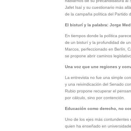
hablarnos de su precandidatura al Se
Jafet Isaí y su cuestionario más all
de la campaña política del Partido
El bisturí y la palabra: Jorge Me
En tiempos donde la política parece
de un bisturí y la profundidad de u
Marcos, perfeccionado en Berlín, C
se propone abrir caminos legislativ
Una voz que une regiones y co
La entrevista no fue una simple co
y una reivindicación del Senado com
Rubio propone recuperar el pensamie
por cálculo, sino por contención.
Educación como derecho, no co
Uno de los ejes más contundentes de
quien ha enseñado en universidades 