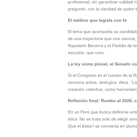
profesional, sin garantizar calidad
preguntó, con la claridad de quien 
El médico que legisla con fe
El lema que acompaña su candidatu
de una trayectoria que une ciencia
Napoleón Becerra y el Partido de l
escuche, que cure.
La ley como pincel, el Senado c
Si el Congreso es el cuerpo de la 
neurona activa, sinérgica, ética. “L
creación colectiva, como herramient
Reflexión final: Rumbo al 2026, 
En un Perú que busca definirse ent
ética. No se trata solo de elegir s
Que el bisturí se convierta en pluma