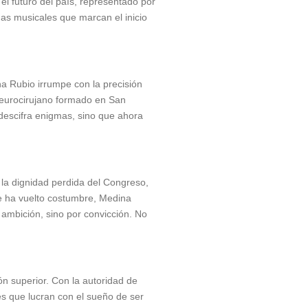
 el futuro del país, representado por
emas musicales que marcan el inicio
na Rubio irrumpe con la precisión
 Neurocirujano formado en San
descifra enigmas, sino que ahora
 la dignidad perdida del Congreso,
se ha vuelto costumbre, Medina
 ambición, sino por convicción. No
ón superior. Con la autoridad de
es que lucran con el sueño de ser