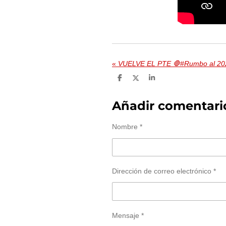
«
VUELVE EL PTE 🛑#Rumbo al 20
C
C
C
o
o
o
m
m
m
p
p
p
Añadir comentari
a
a
a
r
r
r
t
t
t
Nombre *
i
i
i
r
r
r
Dirección de correo electrónico *
Mensaje *