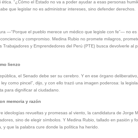
 ni ética. “¿Cómo el Estado no va a poder ayudar a esas personas humi
sabe que legislar no es administrar intereses, sino defender derechos.
ra —“Porque el pueblo merece un médico que legisle con fe”— no es u
, conciencia y compromiso. Medina Rubio no promete milagros, promet
os Trabajadores y Emprendedores del Perú (PTE) busca devolverle al pa
omo lienzo
República, el Senado debe ser su cerebro. Y en ese órgano deliberativo
a ley como pincel”, dijo, y con ello trazó una imagen poderosa: la legis
a para dignificar al ciudadano.
con memoria y razón
re ideologías revueltas y promesas al viento, la candidatura de Jorge 
enadores, sino de elegir símbolos. Y Medina Rubio, tallado en pasión y 
, y que la palabra cure donde la política ha herido.