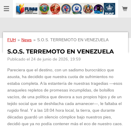
Ir
al
contenido
principal
FUH
»
News
»
S.O.S. TERREMOTO EN VENEZUELA
S.O.S. TERREMOTO EN VENEZUELA
Publicado el 24 de junio de 2026, 19:59
Pareciera que el destino, con un sadismo burocrático que
asusta, ha decidido que nuestra cuota de sufrimientos no
estaba completa. A la estantería de nuestras tragedias —esos
anaqueles repletos de promesas incumplidas, de bolsillos
vacíos, de una política que devora a sus propios hijos y de un
tejido social que se deshilacha cada amanecer—, le faltaba el
rugido final. Y a las 18:04 hora local, la tierra, que durante
décadas guardó un silencio cómplice bajo nuestros pies,
decidió que ya no podía contener más el eco de nuestro caos.