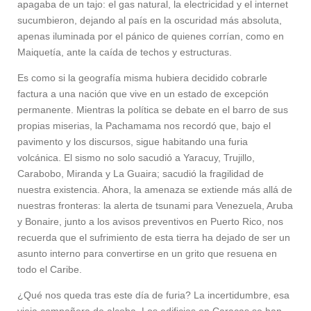
apagaba de un tajo: el gas natural, la electricidad y el internet
sucumbieron, dejando al país en la oscuridad más absoluta,
apenas iluminada por el pánico de quienes corrían, como en
Maiquetía, ante la caída de techos y estructuras.
Es como si la geografía misma hubiera decidido cobrarle
factura a una nación que vive en un estado de excepción
permanente. Mientras la política se debate en el barro de sus
propias miserias, la Pachamama nos recordó que, bajo el
pavimento y los discursos, sigue habitando una furia
volcánica. El sismo no solo sacudió a Yaracuy, Trujillo,
Carabobo, Miranda y La Guaira; sacudió la fragilidad de
nuestra existencia. Ahora, la amenaza se extiende más allá de
nuestras fronteras: la alerta de tsunami para Venezuela, Aruba
y Bonaire, junto a los avisos preventivos en Puerto Rico, nos
recuerda que el sufrimiento de esta tierra ha dejado de ser un
asunto interno para convertirse en un grito que resuena en
todo el Caribe.
¿Qué nos queda tras este día de furia? La incertidumbre, esa
vieja compañera de alcoba. Los edificios en Caracas se han