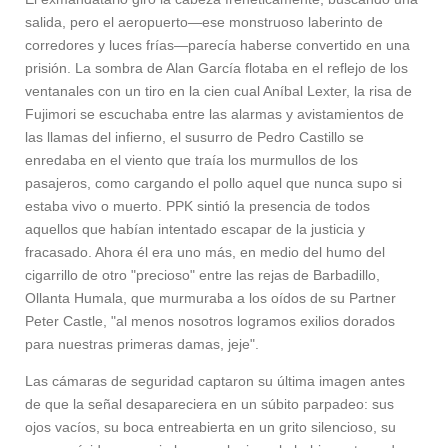
salida, pero el aeropuerto—ese monstruoso laberinto de
corredores y luces frías—parecía haberse convertido en una
prisión. La sombra de Alan García flotaba en el reflejo de los
ventanales con un tiro en la cien cual Aníbal Lexter, la risa de
Fujimori se escuchaba entre las alarmas y avistamientos de
las llamas del infierno, el susurro de Pedro Castillo se
enredaba en el viento que traía los murmullos de los
pasajeros, como cargando el pollo aquel que nunca supo si
estaba vivo o muerto. PPK sintió la presencia de todos
aquellos que habían intentado escapar de la justicia y
fracasado. Ahora él era uno más, en medio del humo del
cigarrillo de otro "precioso" entre las rejas de Barbadillo,
Ollanta Humala, que murmuraba a los oídos de su Partner
Peter Castle, "al menos nosotros logramos exilios dorados
para nuestras primeras damas, jeje".
Las cámaras de seguridad captaron su última imagen antes
de que la señal desapareciera en un súbito parpadeo: sus
ojos vacíos, su boca entreabierta en un grito silencioso, su