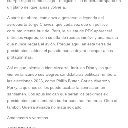
cuerpo rígido como si algo—o alguien—lo hubiera atrapado en
un plano del que jamás volvería.
A partir de ahora, comienza a gestarse la leyenda del
aeropuerto Jorge Chávez, que cada vez que un político
corrupto intente huir del Perú, la silueta de PPK aparecerá
entre los viajeros, con su silla de ruedas inmóvil y una maleta
que nunca llegará al avión. Porque aquí, en esta tierra de
presidentes caídos, el pasado nunca dejará escapar a sus
protagonistas.
Así es que, piénsalo bien Vizcarra. Incluida Dina y los que
vienen lanzando sus alegres candidaturas políticas rumbo a
las elecciones 2026, como Phillip Butter, Carlos Álvarez y
Porky, a quienes se les puede acabar la sonrisa en un
santiamén. Los apus indican que serán los próximos ex
presidentes que intentarán burlar nuestras fronteras. Oído al
tambor. Guerra avisada no mata soldado.
Amanecerá y veremos.