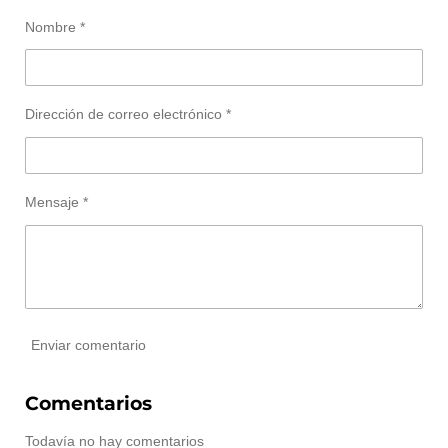
r
r
r
r
Nombre *
t
t
t
t
i
i
i
i
r
r
r
r
Dirección de correo electrónico *
Mensaje *
Enviar comentario
Comentarios
Todavía no hay comentarios