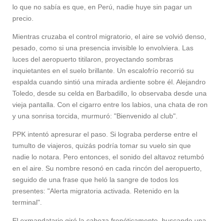
lo que no sabía es que, en Perú, nadie huye sin pagar un
precio.
Mientras cruzaba el control migratorio, el aire se volvió denso,
pesado, como si una presencia invisible lo envolviera. Las
luces del aeropuerto titilaron, proyectando sombras
inquietantes en el suelo brillante. Un escalofrío recorrió su
espalda cuando sintió una mirada ardiente sobre él. Alejandro
Toledo, desde su celda en Barbadillo, lo observaba desde una
vieja pantalla. Con el cigarro entre los labios, una chata de ron
y una sonrisa torcida, murmuró: "Bienvenido al club".
PPK intentó apresurar el paso. Si lograba perderse entre el
tumulto de viajeros, quizás podría tomar su vuelo sin que
nadie lo notara. Pero entonces, el sonido del altavoz retumbó
en el aire. Su nombre resonó en cada rincón del aeropuerto,
seguido de una frase que heló la sangre de todos los
presentes: "Alerta migratoria activada. Retenido en la
terminal".
El exmandatario giró la cabeza frenéticamente, buscando una