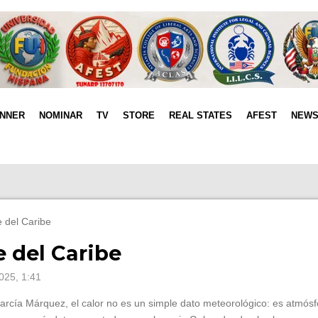
INNER
NOMINAR
TV
STORE
REAL STATES
AFEST
NEW
e del Caribe
e del Caribe
025, 1:41
 García Márquez, el calor no es un simple dato meteorológico: es atmósf