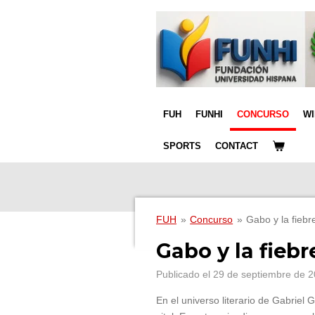
Ir
al
contenido
principal
FUH
FUNHI
CONCURSO
W
SPORTS
CONTACT
FUH
»
Concurso
»
Gabo y la fiebr
Gabo y la fiebr
Publicado el 29 de septiembre de 2
En el universo literario de Gabriel