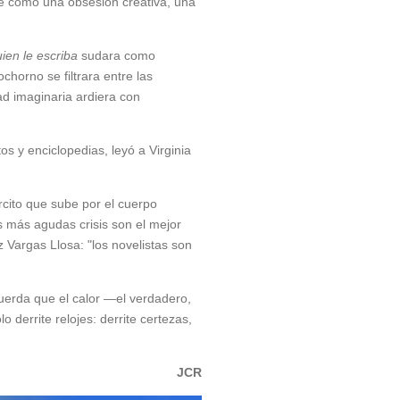
ge como una obsesión creativa, una
uien le escriba
sudara como
ochorno se filtrara entre las
ad imaginaria ardiera con
os y enciclopedias, leyó a Virginia
rcito que sube por el cuerpo
s más agudas crisis son el mejor
z Vargas Llosa: "los novelistas son
cuerda que el calor —el verdadero,
 derrite relojes: derrite certezas,
JCR