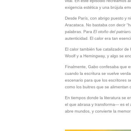
vital. En este episodio recreamos 
exigencia estética y una brújula em
Desde París, con abrigo puesto y 
Aracataca. No bastaba con decir “hací
palabras. Para
El otoño del patriarc
autenticidad. El calor era tan esenc
El calor también fue catalizador de 
Woolf y a Hemingway, y algo se enc
Finalmente, Gabo confesaba que escr
cuando la escritura se vuelve verda
escenario para que los escritores s
como los buitres que se alimentan d
En tiempos donde la literatura se e
el que abrasa y transforma— es el al
abre mundos, y convierte la memori