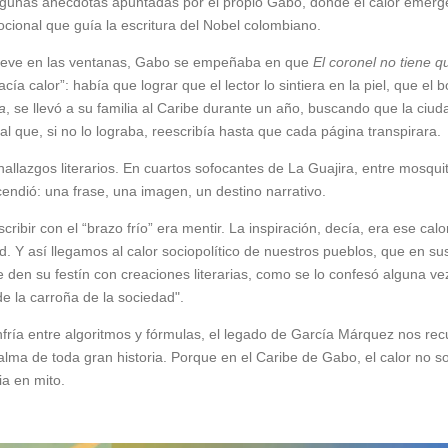
algunas anécdotas apuntadas por el propio Gabo, donde el calor emer
ocional que guía la escritura del Nobel colombiano.
nieve en las ventanas, Gabo se empeñaba en que
El coronel no tiene q
a calor”: había que lograr que el lector lo sintiera en la piel, que el b
a
, se llevó a su familia al Caribe durante un año, buscando que la ciud
ial que, si no lo lograba, reescribía hasta que cada página transpirara.
hallazgos literarios. En cuartos sofocantes de La Guajira, entre mosquit
endió: una frase, una imagen, un destino narrativo.
ibir con el “brazo frío” era mentir. La inspiración, decía, era ese calo
d. Y así llegamos al calor sociopolítico de nuestros pueblos, que en su
e den su festín con creaciones literarias, como se lo confesó alguna ve
e la carroña de la sociedad".
nfría entre algoritmos y fórmulas, el legado de García Márquez nos re
ma de toda gran historia. Porque en el Caribe de Gabo, el calor no solo
a en mito.