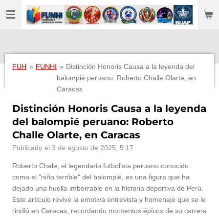
Ir
al
contenido
principal
FUH
»
FUNHI
»
Distinción Honoris Causa a la leyenda del
balompié peruano: Roberto Challe Olarte, en
Caracas
Distinción Honoris Causa a la leyenda
del balompié peruano: Roberto
Challe Olarte, en Caracas
Publicado el 3 de agosto de 2025, 5:17
Roberto Chale, el legendario futbolista peruano conocido
como el "niño terrible" del balompié, es una figura que ha
dejado una huella imborrable en la historia deportiva de Perú.
Este artículo revive la emotiva entrevista y homenaje que se le
rindió en Caracas, recordando momentos épicos de su carrera