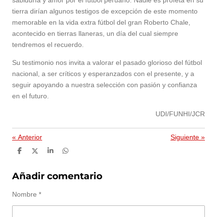
tierra dirían algunos testigos de excepción de este momento
memorable en la vida extra fútbol del gran Roberto Chale,
acontecido en tierras llaneras, un día del cual siempre
tendremos el recuerdo.
Su testimonio nos invita a valorar el pasado glorioso del fútbol
nacional, a ser críticos y esperanzados con el presente, y a
seguir apoyando a nuestra selección con pasión y confianza
en el futuro.
UDI/FUNHI/JCR
«
Anterior
Siguiente
»
C
C
C
C
o
o
o
o
m
m
m
m
p
p
p
p
Añadir comentario
a
a
a
a
r
r
r
r
Nombre *
t
t
t
t
i
i
i
i
r
r
r
r