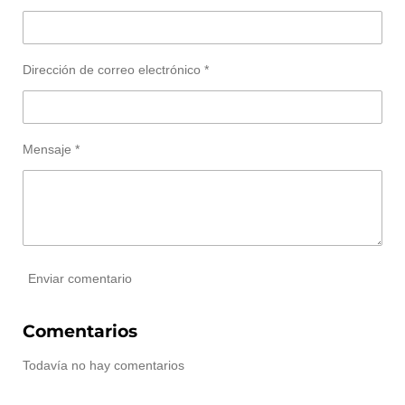
i
i
i
i
r
r
r
r
Dirección de correo electrónico *
Mensaje *
Enviar comentario
Comentarios
Todavía no hay comentarios