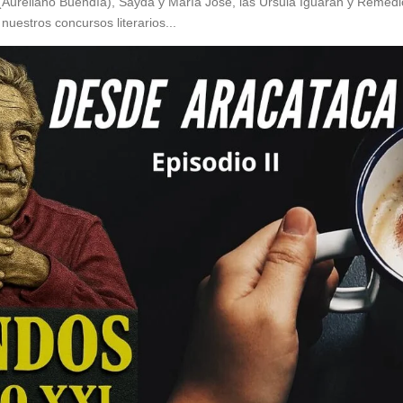
Aureliano Buendía), Sayda y María José, las Úrsula Iguarán y Remedi
 nuestros concursos literarios...