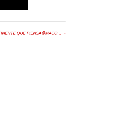
CUATRO VOCES, UN CONTINENTE QUE PIENSA🛑MACONDOS DEL SIGLO XXI
»