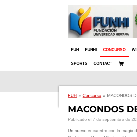
Ir
al
contenido
principal
FUH
FUNHI
CONCURSO
W
SPORTS
CONTACT
FUH
»
Concurso
»
MACONDOS DEL
MACONDOS DEL 
Publicado el 7 de septiembre de 20
Un nuevo encuentro con la magia de