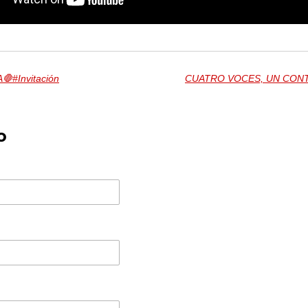
#Invitación
o