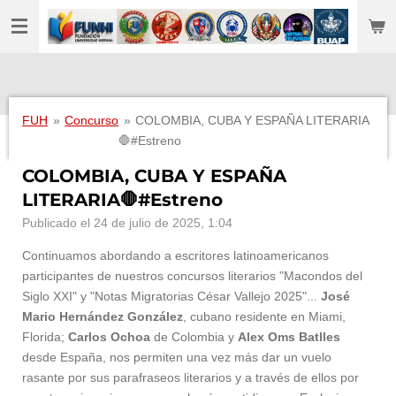
Ir
al
contenido
principal
FUH
»
Concurso
»
COLOMBIA, CUBA Y ESPAÑA LITERARIA
🛑#Estreno
COLOMBIA, CUBA Y ESPAÑA
LITERARIA🛑#Estreno
Publicado el 24 de julio de 2025, 1:04
Continuamos abordando a escritores latinoamericanos
participantes de nuestros concursos literarios "Macondos del
Siglo XXI" y "Notas Migratorias César Vallejo 2025"...
José
Mario Hernández González
, cubano residente en Miami,
Florida;
Carlos Ochoa
de Colombia y
Alex Oms Batlles
desde España, nos permiten una vez más dar un vuelo
rasante por sus parafraseos literarios y a través de ellos por