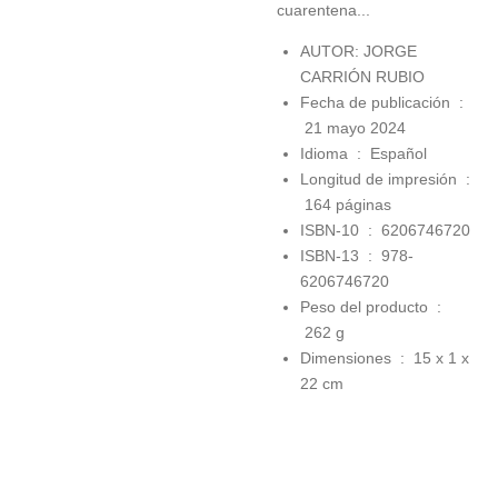
cuarentena...
AUTOR: JORGE
CARRIÓN RUBIO
Fecha de publicación ‏ :
21 mayo 2024
Idioma ‏ : ‎
Español
Longitud de impresión ‏ :
164 páginas
ISBN-10 ‏ : ‎
6206746720
ISBN-13 ‏ : ‎
978-
6206746720
Peso del producto ‏ :
262 g
Dimensiones ‏ : ‎
15 x 1 x
22 cm