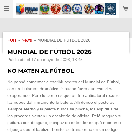
Ir
al
contenido
principal
FUH
»
News
»
MUNDIAL DE FÚTBOL 2026
MUNDIAL DE FÚTBOL 2026
Publicado el 17 de mayo de 2026, 18:45
NO MATEN AL FÚTBOL
No pensé comenzar a escribir acerca del Mundial de Fútbol,
con un titular tan dramático. Y bueno fuera que estuviera
exagerando. Pero lo cierto es que un frío antinatural recorre
las nubes del firmamento futbolero. Allí donde el pasto es
siempre eterno y la pelota nunca se pincha, los espíritus de
los próceres sienten un escalofrío de oficina.
Pelé
rasguea su
guitarra con desgano, incapaz de entender en qué momento
el juego que él bautizó "bonito" se transformó en un código