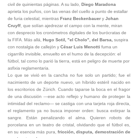
civil de quinientas páginas. A su lado,
Diego Maradona
aprieta los puños, con las venas del cuello a punto de estallar
de furia celestial, mientras
Franz Beckenbauer
y
Johan
Cruyff
, que solían ajedrezar el campo con la mente, miran
con desprecio los cronómetros digitales de los burócratas de
la FIFA. Más allá,
Hugo Sotil, "el Cholo", del Barsa,
suspira
con nostalgia de callejón y
César Luis Menotti
fuma un
cigarrillo invisible, envuelto en el humo de la decepción: el
fútbol, tal como lo parió la tierra, está en peligro de muerte por
asfixia reglamentaria.
Lo que se vivió en la cancha no fue solo un partido; fue el
nacimiento de un deporte nuevo, un híbrido estéril nacido en
los escritorios de Zúrich. Cuando taparse la boca en el fragor
de una discusión —ese acto reflejo y humano de proteger la
intimidad del reclamo— se castiga con una tarjeta roja directa,
el reglamento ya no busca imponer orden: busca extirpar la
sangre. Están penalizando el alma. Quieren robots de
porcelana en un teatro de cristal, olvidando que el fútbol es,
en su esencia más pura,
fricción, disputa, demostración de